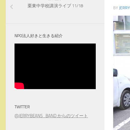
栗東中学校講演ライブ 11/18
BY
JERR
NPO法人好きと生きる紹介
TWITTER
@JERRYBEANS_BAND からのツイート