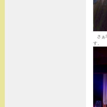
さぁ準
す。