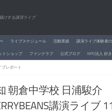
届けする講演ライブ
〜
ライブスケジュール
活動実績
講演ライブ体験者
ットショップ
ファンクラブ
公式ブログ
NPO法人 好
イブレポート
知 朝倉中学校 日浦駿介
ERRYBEANS講演ライブ 11