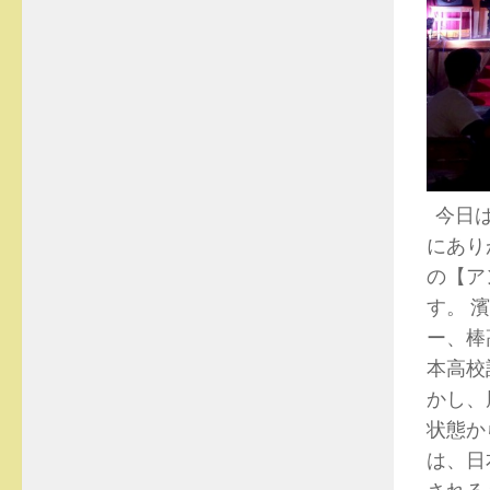
今日は
にあり
の【ア
す。 
ー、棒
本高校
かし、
状態か
は、日