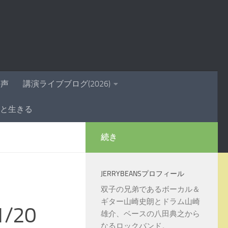
の声
講演ライブブログ(2026)
きと生きる
続き
JERRYBEANSプロフィール
双子の兄弟であるボーカル＆
ギター山崎史朗とドラム山崎
/20
雄介、ベースの八田典之から
なるロックバンド。