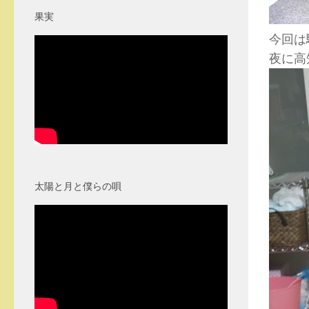
果実
今回は
夜に高
太陽と月と僕らの唄