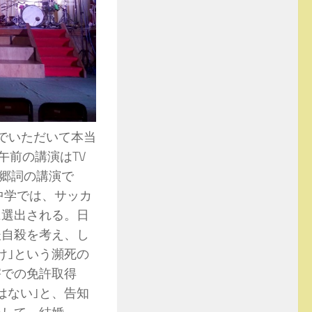
でいただいて本当
午前の講演はTV
郷詞の講演で
中学では、サッカ
に選出される。日
後自殺を考え、し
け｣という瀕死の
害での免許取得
はない｣と、告知