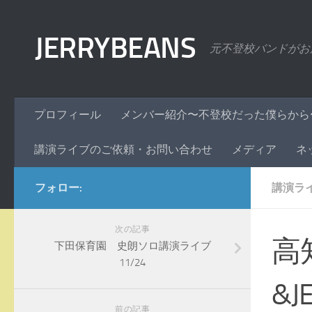
コンテンツへスキップ
JERRYBEANS
元不登校バンドがお
プロフィール
メンバー紹介〜不登校だった僕らから
講演ライブのご依頼・お問い合わせ
メディア
ネ
フォロー:
講演ラ
次の記事
高
下田保育園 史朗ソロ講演ライブ
11/24
&J
前の記事