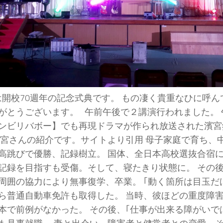
開校70週年の記念式典です。 もの凄く貴重なひに呼ん
がとうございます。 午前午後で２講演行われました。 
ンビリバボー】でも再現ドラマが作られ放送された濱宮
濱宮さんの紹介です。サイトより引用 母子家庭で育ち、
高跳びで優勝、記録樹立。 国体、全日本高校選抜合宿
記録を目指すも受傷。そして、寝たきり状態に。 その
周囲の協力により無事復学、卒業。 ｢動く箇所は目玉だ
ら普通自動車免許も取得した。 当時、彼ほどの重度障
本で前例がなかった。 その後、｢仕事が出来る障がいで