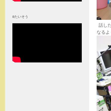
8たいそう
話した
なるよ