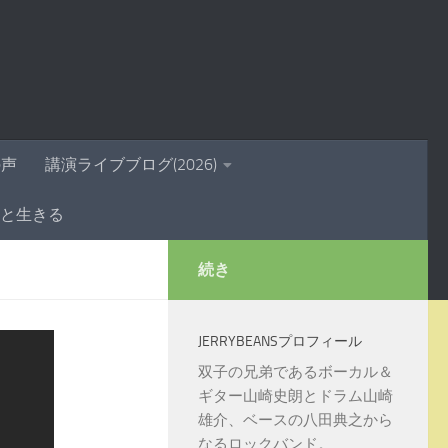
の声
講演ライブブログ(2026)
きと生きる
続き
JERRYBEANSプロフィール
双子の兄弟であるボーカル＆
ギター山崎史朗とドラム山崎
雄介、ベースの八田典之から
なるロックバンド。