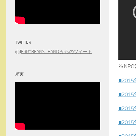
TWITTER
@JERRYBEANS_BAND からのツイート
※NP
果実
■201
■201
■201
■201