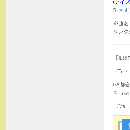
(クイ
5.
大丈
※曲名
リンク
【JE
〈Tel〉
(※都
をお話
〈Mail〉