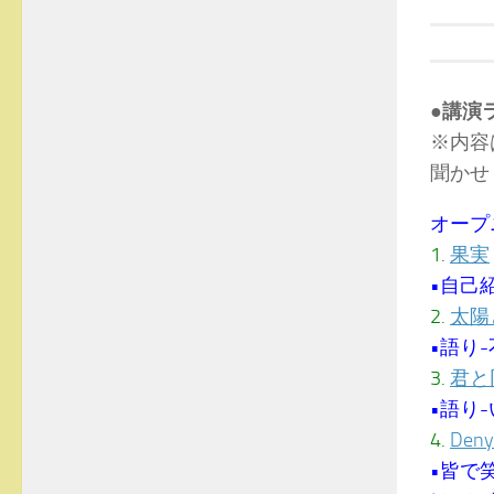
●講演
※内容
聞かせ
オープ
1.
果実
•自己
2.
太陽
•語り
3.
君と
•語り
4.
Deny
•皆で