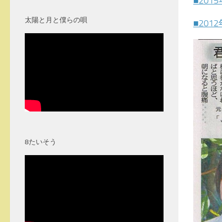
■201
太陽と月と僕らの唄
■201
8たいそう