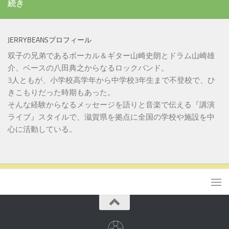
続き
JERRYBEANSプロフィール
双子の兄弟であるボーカル＆ギター山崎史朗とドラム山崎雄
介、ベースの八田典之からなるロックバンド。
3人ともが、小学校高学年から中学校3年生まで不登校で、ひ
きこもりだった時期もあった。
そんな経験からなるメッセージを語りと音楽で伝える『講演
ライブ』スタイルで、滋賀県を拠点に全国の学校や施設を中
心に活動している。