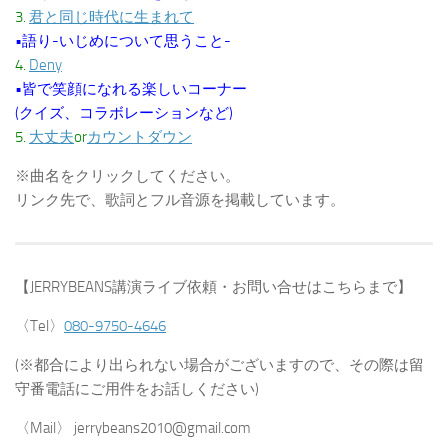
3.
君と同じ時代に生まれて
•語り-いじめについて思うこと-
4.
Deny
•皆で笑顔になれる楽しいコーナー
(クイズ、コラボレーションなど)
5.
大丈夫
or
カウントダウン
※曲名をクリックしてください。
リンク先で、歌詞とフル音源を掲載しています。
【JERRYBEANS講演ライブ依頼・お問い合せはこちらまで】
〈Tel〉
080-9750-4646
(※都合により出られない場合がございますので、その際は留
守番電話にご用件をお話しください)
〈Mail〉 jerrybeans2010@gmail.com