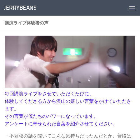
JERRYBEANS
コンテンツへスキップ
講演ライブ体験者の声
毎回講演ライブをさせていただくたびに、
体験してくださる方から沢山の嬉しい言葉をかけていただき
ます。
その言葉が僕たちのパワーになっています。
アンケートに寄せられた言葉を紹介させてください。
・不登校の話を聞いてこんな気持ちだったんだとか、普段は