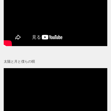
太陽と月と僕らの唄