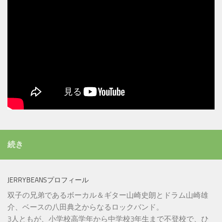
続き
JERRYBEANSプロフィール
双子の兄弟であるボーカル＆ギター山崎史朗とドラム山崎雄
介、ベースの八田典之からなるロックバンド。
3人ともが、小学校高学年から中学校3年生まで不登校で、ひ