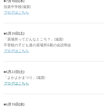
■7月18日(木)
信楽中学校(滋賀)
ブログはこちら
■6月29日(土)
「居場所ってどんなところ？」(滋賀)
不登校の子ども達の居場所&親の会説明会
ブログはこちら
■6月22日(土)
「よかよかまつり」(滋賀)
ブログはこちら
■6月19日(水)