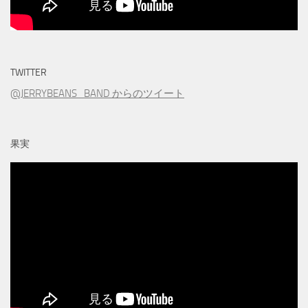
TWITTER
@JERRYBEANS_BAND からのツイート
果実