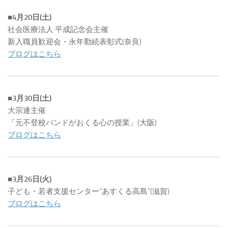
■4月20日(土)
社会医療法人 平成記念会主催
新入職員歓迎会・永年勤続表彰式(奈良)
ブログはこちら
■3月30日(土)
大宗連主催
「元不登校バンドがおくる心の授業」(大阪)
ブログはこちら
■3月26日(火)
子ども・若者支援センター“あすくる高島”(滋賀)
ブログはこちら