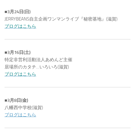
■3月24日(日)
JERRYBEANS自主企画ワンマンライブ『秘密基地』(滋賀)
ブログはこちら
■3月16日(土)
特定非営利活動法人あめんど主催
居場所のカタチ…いろいろ(滋賀)
ブログはこちら
■3月8日(金)
八幡西中学校(滋賀)
ブログはこちら