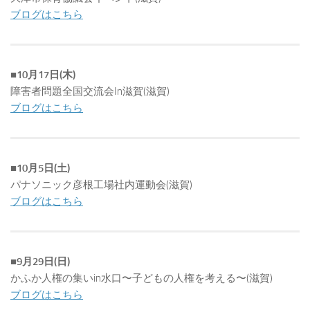
ブログはこちら
■10月17日(木)
障害者問題全国交流会In滋賀(滋賀)
ブログはこちら
■10月5日(土)
パナソニック彦根工場社内運動会(滋賀)
ブログはこちら
■9月29日(日)
かふか人権の集いin水口〜子どもの人権を考える〜(滋賀)
ブログはこちら