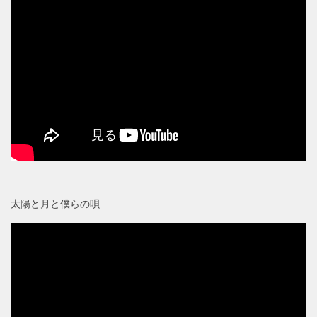
太陽と月と僕らの唄