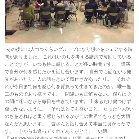
その後に10人づつくらいグループになり想いをシェアする時
間がありました。 これはいのちを考える講演で毎回している
ことですが、いつも特に感じることが多い時間です。 講演
で自分が何を感じたかを話し合います。 自分でも話ながら発
見があったり、人の話をきいて気付きがあったり。 それぞ
れが今日まで何を感じ何を背負って生きてきたのか。 唯一無
二のものであり様々です。 間違いも正解もない。 僕らはそ
の間に迷いながら毎日を生きています。 出来るだけ傷つけず
傷つかないように。 それはとても尊いこと。 たった1つのい
のちをどれほど重く感じられるかがこの世界でもっとも大切
なんだと思います。 皆さんと話し合えて本当に良かったで
す。 心から出逢ってくれてありがとう。 史朗
【JERRYBEANS講演ライブ依頼・お問い合せはこちらまで】