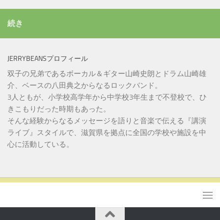
続き
JERRYBEANSプロフィール
双子の兄弟であるボーカル＆ギター山崎史朗とドラム山崎雄
介、ベースの八田典之からなるロックバンド。
3人ともが、小学校高学年から中学校3年生まで不登校で、ひ
きこもりだった時期もあった。
そんな経験からなるメッセージを語りと音楽で伝える『講演
ライブ』スタイルで、滋賀県を拠点に全国の学校や施設を中
心に活動している。