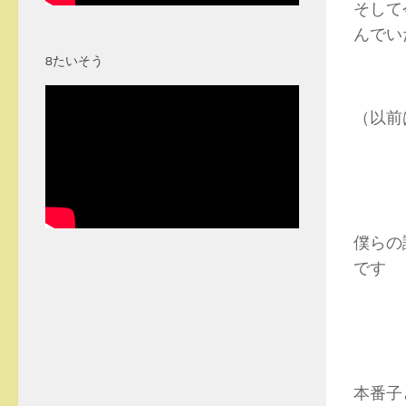
そして
んでい
8たいそう
（以前
僕らの
です
本番子