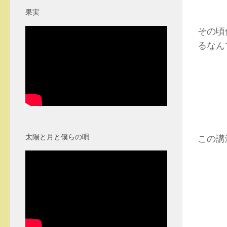
果実
その頃
るなん
太陽と月と僕らの唄
この講