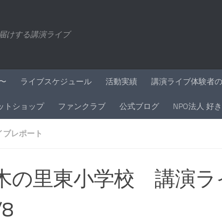
届けする講演ライブ
〜
ライブスケジュール
活動実績
講演ライブ体験者
ットショップ
ファンクラブ
公式ブログ
NPO法人 好
イブレポート
木の里東小学校 講演
/8