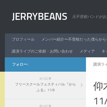
コンテンツへスキップ
JERRYBEANS
元不登校バンドがお
プロフィール
メンバー紹介〜不登校だった僕らから
講演ライブのご依頼・お問い合わせ
メディア
ネ
フォロー:
講演ラ
次の記事
仰
フリースクールフェスティバル『から
ふる』11/8
11
前の記事