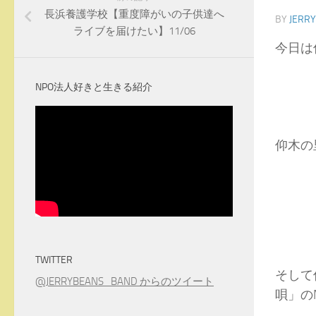
長浜養護学校【重度障がいの子供達へ
BY
JERR
ライブを届けたい】11/06
今日は
NPO法人好きと生きる紹介
仰木の
TWITTER
そして
@JERRYBEANS_BAND からのツイート
唄」の