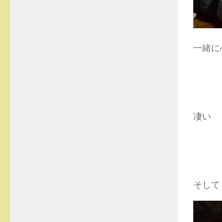
一緒に
凄い
そして